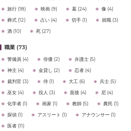
旅行 (18)
映画 (9)
墓 (24)
像 (4)
葬式 (12)
占い (4)
切手 (1)
就職 (3)
酒 (10)
死 (27)
職業 (73)
警備員 (4)
俳優 (2)
弁護士 (5)
神主 (4)
金貸し (2)
忍者 (4)
裁判官 (3)
侍 (1)
大工 (6)
兵士 (5)
巫女 (4)
役人 (3)
面接 (4)
尼 (4)
化学者 (1)
画家 (1)
教師 (5)
農民 (1)
探偵 (1)
アスリート (1)
アナウンサー (1)
医者 (11)