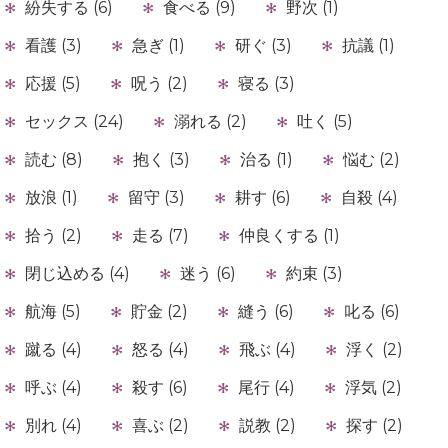
紛失する (6)
食べる (9)
野次 (1)
看護 (3)
急ぎ (1)
研ぐ (3)
抗議 (1)
応援 (5)
呪う (2)
寝る (3)
セックス (24)
溺れる (2)
吐く (5)
読む (8)
抱く (3)
治る (1)
悩む (2)
放浪 (1)
留守 (3)
耕す (6)
自殺 (4)
拾う (2)
走る (7)
仲良くする (1)
閉じ込める (4)
迷う (6)
約束 (3)
航海 (5)
貯金 (2)
縫う (6)
叱る (6)
蹴る (4)
怒る (4)
飛ぶ (4)
浮く (2)
呼ぶ (4)
殺す (6)
尾行 (4)
浮気 (2)
別れ (4)
喜ぶ (2)
説教 (2)
探す (2)