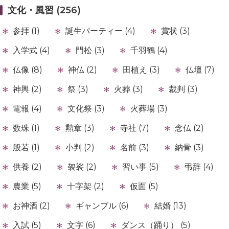
文化・風習 (256)
参拝 (1)
誕生パーティー (4)
賞状 (3)
入学式 (4)
門松 (3)
千羽鶴 (4)
仏像 (8)
神仏 (2)
田植え (3)
仏壇 (7)
神輿 (2)
祭 (3)
火葬 (3)
裁判 (3)
電報 (4)
文化祭 (3)
火葬場 (3)
数珠 (1)
勲章 (3)
寺社 (7)
念仏 (2)
般若 (1)
小判 (2)
名前 (3)
納骨 (3)
供養 (2)
袈裟 (2)
習い事 (5)
弔辞 (4)
農業 (5)
十字架 (2)
仮面 (5)
お神酒 (2)
ギャンブル (6)
結婚 (13)
入試 (5)
文字 (6)
ダンス（踊り） (5)