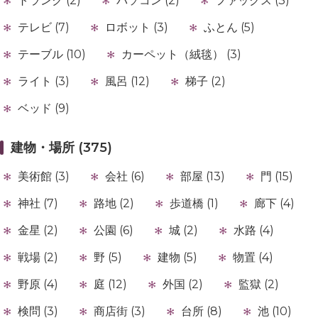
トランク (2)
パソコン (2)
ファックス (3)
テレビ (7)
ロボット (3)
ふとん (5)
テーブル (10)
カーペット（絨毯） (3)
ライト (3)
風呂 (12)
梯子 (2)
ベッド (9)
建物・場所 (375)
美術館 (3)
会社 (6)
部屋 (13)
門 (15)
神社 (7)
路地 (2)
歩道橋 (1)
廊下 (4)
金星 (2)
公園 (6)
城 (2)
水路 (4)
戦場 (2)
野 (5)
建物 (5)
物置 (4)
野原 (4)
庭 (12)
外国 (2)
監獄 (2)
検問 (3)
商店街 (3)
台所 (8)
池 (10)