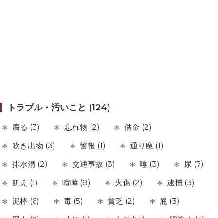
トラブル・汚いこと (124)
腐る (3)
忘れ物 (2)
借金 (2)
吹き出物 (3)
警報 (1)
通り魔 (1)
排水溝 (2)
交通事故 (3)
唾 (3)
尿 (7)
飢え (1)
喧嘩 (8)
火傷 (2)
逮捕 (3)
泥棒 (6)
毒 (5)
貧乏 (2)
屁 (3)