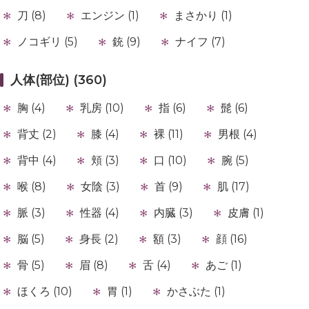
刀 (8)
エンジン (1)
まさかり (1)
ノコギリ (5)
銃 (9)
ナイフ (7)
人体(部位) (360)
胸 (4)
乳房 (10)
指 (6)
髭 (6)
背丈 (2)
膝 (4)
裸 (11)
男根 (4)
背中 (4)
頬 (3)
口 (10)
腕 (5)
喉 (8)
女陰 (3)
首 (9)
肌 (17)
脈 (3)
性器 (4)
内臓 (3)
皮膚 (1)
脳 (5)
身長 (2)
額 (3)
顔 (16)
骨 (5)
眉 (8)
舌 (4)
あご (1)
ほくろ (10)
胃 (1)
かさぶた (1)