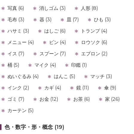
写真 (6)
消しゴム (3)
人形 (8)
毛布 (3)
器 (3)
皿 (7)
ひも (3)
ハサミ (3)
はしご (6)
トランプ (4)
メニュー (4)
ビン (4)
ロウソク (6)
イス (7)
スプーン (7)
エプロン (2)
桶 (5)
マイク (4)
印鑑 (1)
ぬいぐるみ (4)
はんこ (5)
マッチ (3)
インク (2)
カギ (4)
鏡 (11)
傘 (9)
ゴミ (7)
お金 (12)
お茶 (6)
家 (26)
カーテン (5)
色・数字・形・概念 (19)