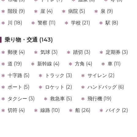
階段 (9)
崖 (4)
病院 (5)
泉 (9)
川 (18)
警察 (11)
学校 (21)
駅 (8)
乗り物・交通 (143)
郵便 (4)
気球 (3)
踏切 (3)
定期券 (3)
道 (19)
新幹線 (4)
方角 (4)
車 (11)
十字路 (5)
トラック (3)
サイレン (2)
ボート (5)
ロケット (2)
ハンドバッグ (6)
タクシー (3)
救急車 (5)
飛行機 (19)
切符 (4)
線路 (10)
船 (26)
バイク (2)