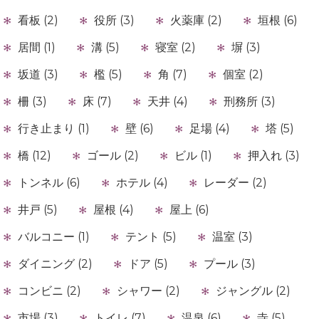
看板 (2)
役所 (3)
火薬庫 (2)
垣根 (6)
居間 (1)
溝 (5)
寝室 (2)
塀 (3)
坂道 (3)
檻 (5)
角 (7)
個室 (2)
柵 (3)
床 (7)
天井 (4)
刑務所 (3)
行き止まり (1)
壁 (6)
足場 (4)
塔 (5)
橋 (12)
ゴール (2)
ビル (1)
押入れ (3)
トンネル (6)
ホテル (4)
レーダー (2)
井戸 (5)
屋根 (4)
屋上 (6)
バルコニー (1)
テント (5)
温室 (3)
ダイニング (2)
ドア (5)
プール (3)
コンビニ (2)
シャワー (2)
ジャングル (2)
市場 (3)
トイレ (7)
温泉 (6)
寺 (5)