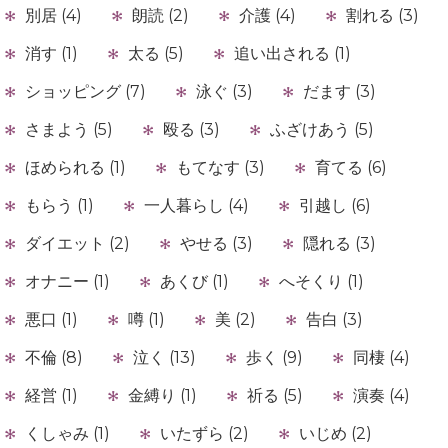
別居 (4)
朗読 (2)
介護 (4)
割れる (3)
消す (1)
太る (5)
追い出される (1)
ショッピング (7)
泳ぐ (3)
だます (3)
さまよう (5)
殴る (3)
ふざけあう (5)
ほめられる (1)
もてなす (3)
育てる (6)
もらう (1)
一人暮らし (4)
引越し (6)
ダイエット (2)
やせる (3)
隠れる (3)
オナニー (1)
あくび (1)
へそくり (1)
悪口 (1)
噂 (1)
美 (2)
告白 (3)
不倫 (8)
泣く (13)
歩く (9)
同棲 (4)
経営 (1)
金縛り (1)
祈る (5)
演奏 (4)
くしゃみ (1)
いたずら (2)
いじめ (2)