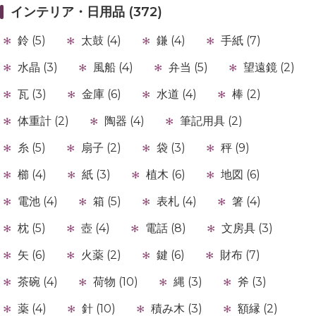
インテリア・日用品 (372)
鈴 (5)
太鼓 (4)
鎌 (4)
手紙 (7)
水晶 (3)
風船 (4)
弁当 (5)
望遠鏡 (2)
瓦 (3)
金庫 (6)
水道 (4)
棒 (2)
体重計 (2)
陶器 (4)
筆記用具 (2)
糸 (5)
扇子 (2)
袋 (3)
秤 (9)
櫛 (4)
紙 (3)
植木 (6)
地図 (6)
電池 (4)
箱 (5)
表札 (4)
箸 (4)
枕 (5)
壺 (4)
電話 (8)
文房具 (3)
矢 (6)
火薬 (2)
鍵 (6)
財布 (7)
茶碗 (4)
荷物 (10)
縄 (3)
斧 (3)
薬 (4)
針 (10)
積み木 (3)
額縁 (2)