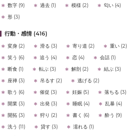
数字 (9)
過去 (1)
模様 (2)
匂い (4)
形 (3)
行動・感情 (416)
変身 (2)
滑る (3)
寄り道 (2)
重い (2)
笑う (6)
追う (4)
恋 (4)
会話 (1)
断食 (1)
転ぶ (3)
解剖 (2)
結ぶ (3)
座禅 (3)
吊るす (2)
逃げる (2)
歌う (6)
催促 (3)
妊娠 (5)
落ちる (3)
開業 (3)
出発 (3)
睡眠 (4)
乱暴 (4)
開拓 (3)
狩り (2)
書く (6)
酔う (9)
洗う (11)
貸す (3)
濡れる (1)