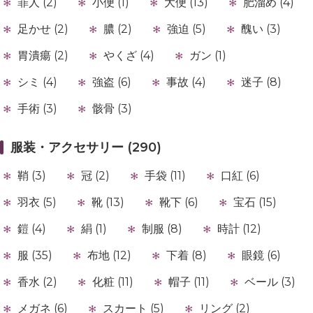
罪人 (2)
小便 (1)
大便 (13)
肥溜め (4)
足かせ (2)
膿 (2)
強迫 (5)
醜い (3)
胃潰瘍 (2)
やくざ (4)
ガン (1)
シミ (4)
強盗 (6)
事故 (4)
迷子 (8)
手術 (3)
骸骨 (3)
服装・アクセサリー (290)
鞘 (3)
冠 (2)
手袋 (11)
口紅 (6)
羽衣 (5)
靴 (13)
靴下 (6)
宝石 (15)
鎧 (4)
絹 (1)
制服 (8)
時計 (12)
服 (35)
布地 (12)
下着 (8)
眼鏡 (6)
香水 (2)
化粧 (11)
帽子 (11)
ベール (3)
メガネ (6)
スカート (5)
リング (2)