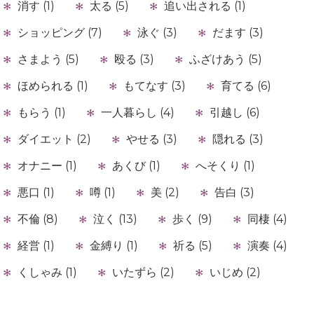
消す (1)
太る (5)
追い出される (1)
ショッピング (7)
泳ぐ (3)
だます (3)
さまよう (5)
殴る (3)
ふざけあう (5)
ほめられる (1)
もてなす (3)
育てる (6)
もらう (1)
一人暮らし (4)
引越し (6)
ダイエット (2)
やせる (3)
隠れる (3)
オナニー (1)
あくび (1)
へそくり (1)
悪口 (1)
噂 (1)
美 (2)
告白 (3)
不倫 (8)
泣く (13)
歩く (9)
同棲 (4)
経営 (1)
金縛り (1)
祈る (5)
演奏 (4)
くしゃみ (1)
いたずら (2)
いじめ (2)