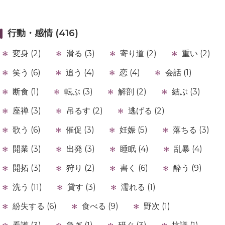
行動・感情 (416)
変身 (2)
滑る (3)
寄り道 (2)
重い (2)
笑う (6)
追う (4)
恋 (4)
会話 (1)
断食 (1)
転ぶ (3)
解剖 (2)
結ぶ (3)
座禅 (3)
吊るす (2)
逃げる (2)
歌う (6)
催促 (3)
妊娠 (5)
落ちる (3)
開業 (3)
出発 (3)
睡眠 (4)
乱暴 (4)
開拓 (3)
狩り (2)
書く (6)
酔う (9)
洗う (11)
貸す (3)
濡れる (1)
紛失する (6)
食べる (9)
野次 (1)