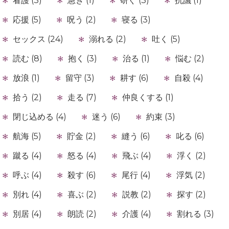
看護 (3)
急ぎ (1)
研ぐ (3)
抗議 (1)
応援 (5)
呪う (2)
寝る (3)
セックス (24)
溺れる (2)
吐く (5)
読む (8)
抱く (3)
治る (1)
悩む (2)
放浪 (1)
留守 (3)
耕す (6)
自殺 (4)
拾う (2)
走る (7)
仲良くする (1)
閉じ込める (4)
迷う (6)
約束 (3)
航海 (5)
貯金 (2)
縫う (6)
叱る (6)
蹴る (4)
怒る (4)
飛ぶ (4)
浮く (2)
呼ぶ (4)
殺す (6)
尾行 (4)
浮気 (2)
別れ (4)
喜ぶ (2)
説教 (2)
探す (2)
別居 (4)
朗読 (2)
介護 (4)
割れる (3)