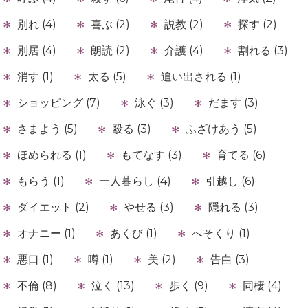
別れ (4)
喜ぶ (2)
説教 (2)
探す (2)
別居 (4)
朗読 (2)
介護 (4)
割れる (3)
消す (1)
太る (5)
追い出される (1)
ショッピング (7)
泳ぐ (3)
だます (3)
さまよう (5)
殴る (3)
ふざけあう (5)
ほめられる (1)
もてなす (3)
育てる (6)
もらう (1)
一人暮らし (4)
引越し (6)
ダイエット (2)
やせる (3)
隠れる (3)
オナニー (1)
あくび (1)
へそくり (1)
悪口 (1)
噂 (1)
美 (2)
告白 (3)
不倫 (8)
泣く (13)
歩く (9)
同棲 (4)