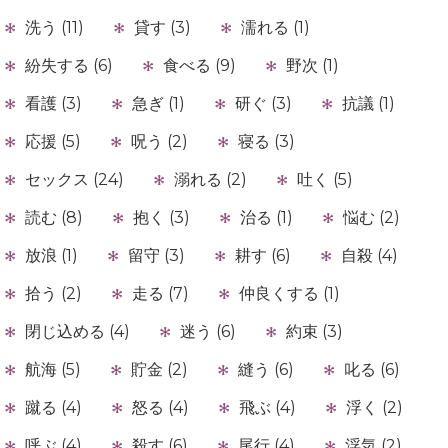
洗う (11)
貸す (3)
濡れる (1)
紛失する (6)
食べる (9)
野次 (1)
看護 (3)
急ぎ (1)
研ぐ (3)
抗議 (1)
応援 (5)
呪う (2)
寝る (3)
セックス (24)
溺れる (2)
吐く (5)
読む (8)
抱く (3)
治る (1)
悩む (2)
放浪 (1)
留守 (3)
耕す (6)
自殺 (4)
拾う (2)
走る (7)
仲良くする (1)
閉じ込める (4)
迷う (6)
約束 (3)
航海 (5)
貯金 (2)
縫う (6)
叱る (6)
蹴る (4)
怒る (4)
飛ぶ (4)
浮く (2)
呼ぶ (4)
殺す (6)
尾行 (4)
浮気 (2)