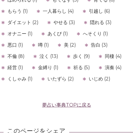
もらう (1)
一人暮らし (4)
引越し (6)
ダイエット (2)
やせる (3)
隠れる (3)
オナニー (1)
あくび (1)
へそくり (1)
悪口 (1)
噂 (1)
美 (2)
告白 (3)
不倫 (8)
泣く (13)
歩く (9)
同棲 (4)
経営 (1)
金縛り (1)
祈る (5)
演奏 (4)
くしゃみ (1)
いたずら (2)
いじめ (2)
夢占い事典TOPに戻る
このページをシェア