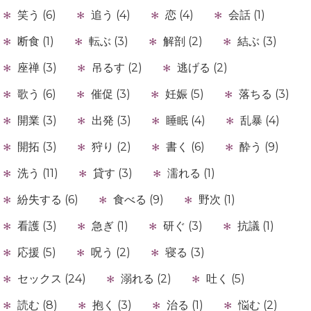
笑う (6)
追う (4)
恋 (4)
会話 (1)
断食 (1)
転ぶ (3)
解剖 (2)
結ぶ (3)
座禅 (3)
吊るす (2)
逃げる (2)
歌う (6)
催促 (3)
妊娠 (5)
落ちる (3)
開業 (3)
出発 (3)
睡眠 (4)
乱暴 (4)
開拓 (3)
狩り (2)
書く (6)
酔う (9)
洗う (11)
貸す (3)
濡れる (1)
紛失する (6)
食べる (9)
野次 (1)
看護 (3)
急ぎ (1)
研ぐ (3)
抗議 (1)
応援 (5)
呪う (2)
寝る (3)
セックス (24)
溺れる (2)
吐く (5)
読む (8)
抱く (3)
治る (1)
悩む (2)