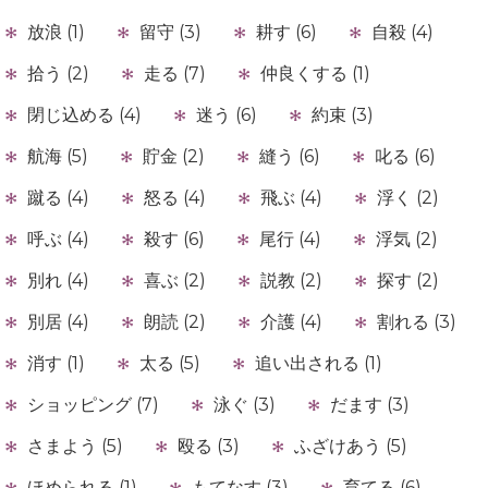
放浪 (1)
留守 (3)
耕す (6)
自殺 (4)
拾う (2)
走る (7)
仲良くする (1)
閉じ込める (4)
迷う (6)
約束 (3)
航海 (5)
貯金 (2)
縫う (6)
叱る (6)
蹴る (4)
怒る (4)
飛ぶ (4)
浮く (2)
呼ぶ (4)
殺す (6)
尾行 (4)
浮気 (2)
別れ (4)
喜ぶ (2)
説教 (2)
探す (2)
別居 (4)
朗読 (2)
介護 (4)
割れる (3)
消す (1)
太る (5)
追い出される (1)
ショッピング (7)
泳ぐ (3)
だます (3)
さまよう (5)
殴る (3)
ふざけあう (5)
ほめられる (1)
もてなす (3)
育てる (6)