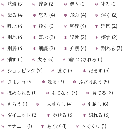
航海 (5)
貯金 (2)
縫う (6)
叱る (6)
蹴る (4)
怒る (4)
飛ぶ (4)
浮く (2)
呼ぶ (4)
殺す (6)
尾行 (4)
浮気 (2)
別れ (4)
喜ぶ (2)
説教 (2)
探す (2)
別居 (4)
朗読 (2)
介護 (4)
割れる (3)
消す (1)
太る (5)
追い出される (1)
ショッピング (7)
泳ぐ (3)
だます (3)
さまよう (5)
殴る (3)
ふざけあう (5)
ほめられる (1)
もてなす (3)
育てる (6)
もらう (1)
一人暮らし (4)
引越し (6)
ダイエット (2)
やせる (3)
隠れる (3)
オナニー (1)
あくび (1)
へそくり (1)