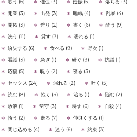
歌う (6)
催促 (3)
妊娠 (5)
落ちる (3)
開業 (3)
出発 (3)
睡眠 (4)
乱暴 (4)
開拓 (3)
狩り (2)
書く (6)
酔う (9)
洗う (11)
貸す (3)
濡れる (1)
紛失する (6)
食べる (9)
野次 (1)
看護 (3)
急ぎ (1)
研ぐ (3)
抗議 (1)
応援 (5)
呪う (2)
寝る (3)
セックス (24)
溺れる (2)
吐く (5)
読む (8)
抱く (3)
治る (1)
悩む (2)
放浪 (1)
留守 (3)
耕す (6)
自殺 (4)
拾う (2)
走る (7)
仲良くする (1)
閉じ込める (4)
迷う (6)
約束 (3)