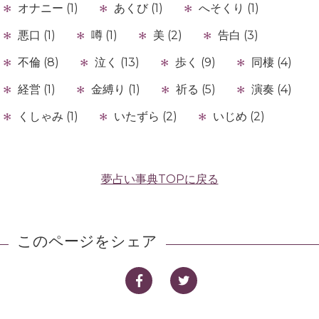
オナニー (1)
あくび (1)
へそくり (1)
悪口 (1)
噂 (1)
美 (2)
告白 (3)
不倫 (8)
泣く (13)
歩く (9)
同棲 (4)
経営 (1)
金縛り (1)
祈る (5)
演奏 (4)
くしゃみ (1)
いたずら (2)
いじめ (2)
夢占い事典TOPに戻る
このページをシェア