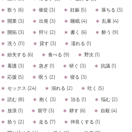
歌う (6)
催促 (3)
妊娠 (5)
落ちる (3)
開業 (3)
出発 (3)
睡眠 (4)
乱暴 (4)
開拓 (3)
狩り (2)
書く (6)
酔う (9)
洗う (11)
貸す (3)
濡れる (1)
紛失する (6)
食べる (9)
野次 (1)
看護 (3)
急ぎ (1)
研ぐ (3)
抗議 (1)
応援 (5)
呪う (2)
寝る (3)
セックス (24)
溺れる (2)
吐く (5)
読む (8)
抱く (3)
治る (1)
悩む (2)
放浪 (1)
留守 (3)
耕す (6)
自殺 (4)
拾う (2)
走る (7)
仲良くする (1)