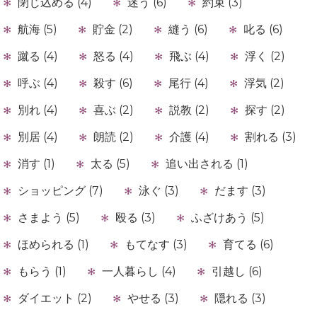
閉じ込める (4)
迷う (6)
約束 (3)
航海 (5)
貯金 (2)
縫う (6)
叱る (6)
蹴る (4)
怒る (4)
飛ぶ (4)
浮く (2)
呼ぶ (4)
殺す (6)
尾行 (4)
浮気 (2)
別れ (4)
喜ぶ (2)
説教 (2)
探す (2)
別居 (4)
朗読 (2)
介護 (4)
割れる (3)
消す (1)
太る (5)
追い出される (1)
ショッピング (7)
泳ぐ (3)
だます (3)
さまよう (5)
殴る (3)
ふざけあう (5)
ほめられる (1)
もてなす (3)
育てる (6)
もらう (1)
一人暮らし (4)
引越し (6)
ダイエット (2)
やせる (3)
隠れる (3)