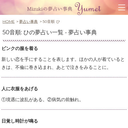
HOME
夢占い事典
50音順:
ひ
50音順:
ひ
の夢占い一覧 -
夢占い事典
ビンクの服を着る
新しい恋を手にすることを表します。ほかの人が着ていると
きは、不倫に巻き込まれ、あとで泣きをみることに。
人に衣服をあげる
①境遇に波乱がある。②病気の前触れ。
日覚し時計が鳴る