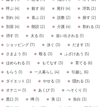
呼ぶ (4)
殺す (6)
尾行 (4)
浮気 (2)
別れ (4)
喜ぶ (2)
説教 (2)
探す (2)
別居 (4)
朗読 (2)
介護 (4)
割れる (3)
消す (1)
太る (5)
追い出される (1)
ショッピング (7)
泳ぐ (3)
だます (3)
さまよう (5)
殴る (3)
ふざけあう (5)
ほめられる (1)
もてなす (3)
育てる (6)
もらう (1)
一人暮らし (4)
引越し (6)
ダイエット (2)
やせる (3)
隠れる (3)
オナニー (1)
あくび (1)
へそくり (1)
悪口 (1)
噂 (1)
美 (2)
告白 (3)