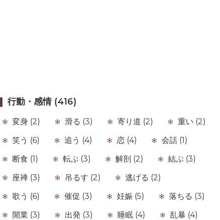
行動・感情 (416)
変身 (2)
滑る (3)
寄り道 (2)
重い (2)
笑う (6)
追う (4)
恋 (4)
会話 (1)
断食 (1)
転ぶ (3)
解剖 (2)
結ぶ (3)
座禅 (3)
吊るす (2)
逃げる (2)
歌う (6)
催促 (3)
妊娠 (5)
落ちる (3)
開業 (3)
出発 (3)
睡眠 (4)
乱暴 (4)