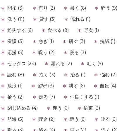
開拓 (3)
狩り (2)
書く (6)
酔う (9)
洗う (11)
貸す (3)
濡れる (1)
紛失する (6)
食べる (9)
野次 (1)
看護 (3)
急ぎ (1)
研ぐ (3)
抗議 (1)
応援 (5)
呪う (2)
寝る (3)
セックス (24)
溺れる (2)
吐く (5)
読む (8)
抱く (3)
治る (1)
悩む (2)
放浪 (1)
留守 (3)
耕す (6)
自殺 (4)
拾う (2)
走る (7)
仲良くする (1)
閉じ込める (4)
迷う (6)
約束 (3)
航海 (5)
貯金 (2)
縫う (6)
叱る (6)
蹴る (4)
怒る (4)
飛ぶ (4)
浮く (2)